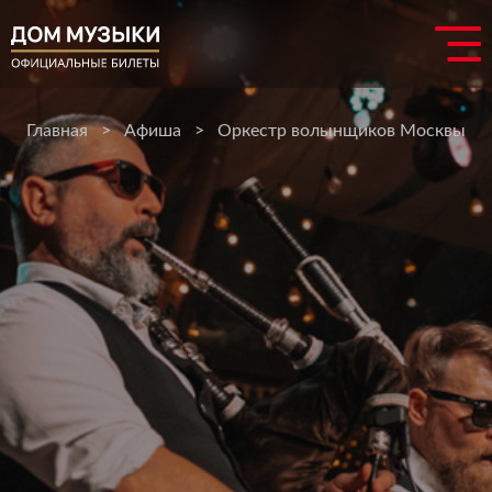
Главная
>
Афиша
>
Оркестр волынщиков Москвы